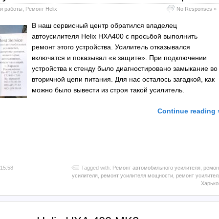
и работы
,
Ремонт Helix
No Responses »
В наш сервисный центр обратился владелец
автоусилителя Helix HXA400 с просьбой выполнить
ремонт этого устройства. Усилитель отказывался
включатся и показывал «в защите». При подключении
устройства к стенду было диагностировано замыкание во
вторичной цепи питания. Для нас осталось загадкой, как
можно было вывести из строя такой усилитель.
Continue reading 
l
тправить
 15:58
Tagged with:
Ремонт автомобильного усилителя
,
ремон
усилителя
,
ремонт усилителя мощности
,
ремонт усилител
Харько