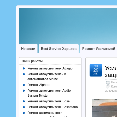
Новости
Best Service Харьков
Ремонт Усилителей
Наши работы
Апр
Уси
Ремонт автоусилителя Adagio
29
защ
Ремонт автоусилителей и
2017
автомагнитол Alpine
Наш
Ремонт Alphard
Ком
Ремонт автоусилителя Audio
включен
System Twister
Ремонт автоусилителя Bose
Ремонт автоусилителя BoshMann
Ремонт автомагнитол и