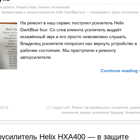
и работы
,
Ремонт Helix
,
Ремонт Усилителей
Комментарии
к записи Усилитель Helix DarkBlue four — искажения в звуке
отключены
На ремонт в наш сервис поступил усилитель Helix
DarkBlue four. Со слов клиента усилитель выдаёт
искажённый звук и его просто невозможно слушать.
Владелец усилителя попросил нас вернуть устройство в
рабочее состояние. Мы приступили к ремонту
автоусилителя.
Continue reading 
l
тправить
 18:16
Tagged with:
Ремонт автомобильного усилителя
,
ремон
усилителя
,
ремонт усилителя Харьков
,
Усилител
оусилитель Helix HXA400 — в защите