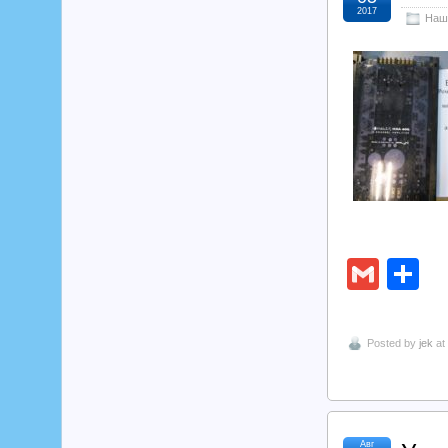
2017
Наш
Gmai
О
Posted by
jek
at
Авг