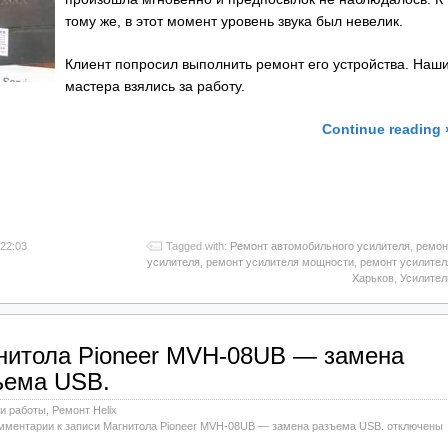
тому же, в этот момент уровень звука был невелик.
Клиент попросил выполнить ремонт его устройства. Наш
мастера взялись за работу.
Continue reading 
l
тправить
 22:03
Tagged with:
Ремонт автомобильного усилителя
,
ремон
усилителя
,
ремонт усилителя мощности
,
ремонт усилител
Харьков
,
Усилител
нитола Pioneer MVH-08UB — замена
ъема USB.
и работы
,
Ремонт Helix
мментарии
к записи Магнитола Pioneer MVH-08UB — замена разъема USB.
отключены