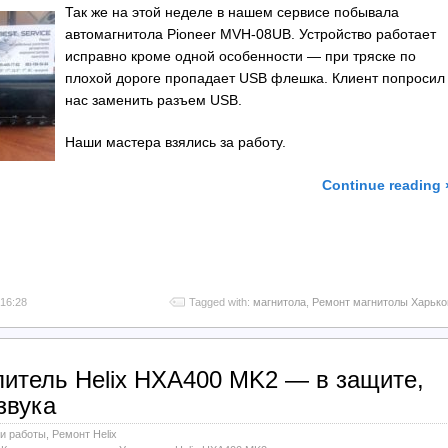
Так же на этой неделе в нашем сервисе побывала
автомагнитола Pioneer MVH-08UB. Устройство работает
исправно кроме одной особенности — при тряске по
плохой дороге пропадает USB флешка. Клиент попросил
нас заменить разъем USB.
Наши мастера взялись за работу.
Continue reading 
l
тправить
 16:28
Tagged with:
магнитола
,
Ремонт магнитолы Харько
литель Helix HXA400 MK2 — в защите,
звука
и работы
,
Ремонт Helix