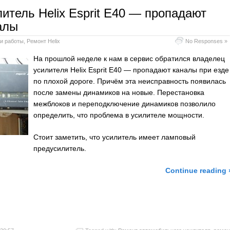
литель Helix Esprit E40 — пропадают
алы
и работы
,
Ремонт Helix
No Responses »
На прошлой неделе к нам в сервис обратился владелец
усилителя Helix Esprit E40 — пропадают каналы при езде
по плохой дороге. Причём эта неисправность появилась
после замены динамиков на новые. Перестановка
межблоков и переподключение динамиков позволило
определить, что проблема в усилителе мощности.
Стоит заметить, что усилитель имеет ламповый
предусилитель.
Continue reading 
l
тправить