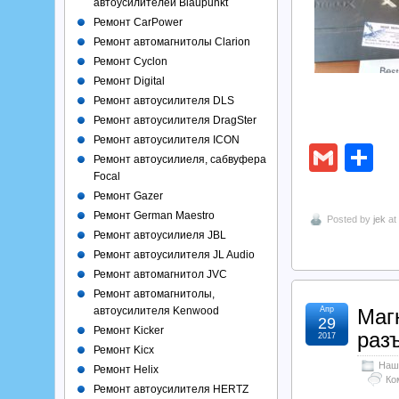
автоусилителей Blaupunkt
Ремонт CarPower
Ремонт автомагнитолы Clarion
Ремонт Cyclon
Ремонт Digital
Ремонт автоусилителя DLS
Ремонт автоусилителя DragSter
Ремонт автоусилителя ICON
Gmai
О
Ремонт автоусилиеля, сабвуфера
Focal
Ремонт Gazer
Ремонт German Maestro
Posted by
jek
at
Ремонт автоусилиеля JBL
Ремонт автоусилителя JL Audio
Ремонт автомагнитол JVC
Ремонт автомагнитолы,
Апр
Маг
автоусилителя Kenwood
29
Ремонт Kicker
раз
2017
Ремонт Kicx
Наш
Ремонт Helix
Ко
Ремонт автоусилителя HERTZ