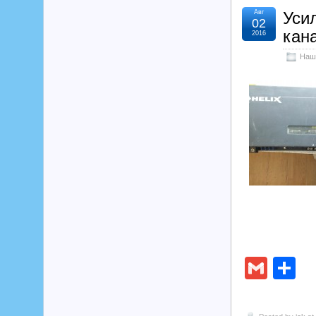
Авг
Уси
02
кан
2016
Наш
Gmai
О