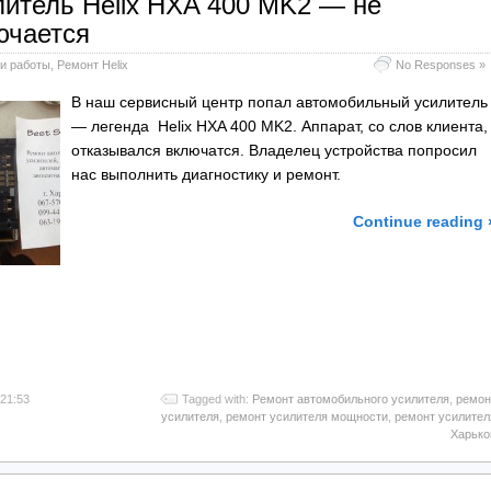
литель Helix HXA 400 MK2 — не
ючается
и работы
,
Ремонт Helix
No Responses »
В наш сервисный центр попал автомобильный усилитель
— легенда Helix HXA 400 MK2. Аппарат, со слов клиента,
отказывался включатся. Владелец устройства попросил
нас выполнить диагностику и ремонт.
Continue reading 
l
тправить
 21:53
Tagged with:
Ремонт автомобильного усилителя
,
ремон
усилителя
,
ремонт усилителя мощности
,
ремонт усилител
Харько