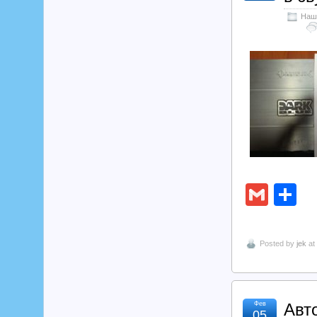
Наш
Gmai
О
Posted by
jek
at
Фев
Авт
05