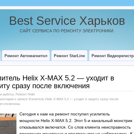
Best Service Харьков
САЙТ СЕРВИСА ПО РЕМОНТУ ЭЛЕКТРОНИКИ.
Ремонт Автомагнитол
Ремонт StarLine
Ремонт Видеорегистр
литель Helix X-MAX 5.2 — уходит в
иту сразу после включения
и работы
,
Ремонт Helix
ментарии
к записи Усилитель Helix X-MAX 5.2 — уходит в защиту сразу после
ия
отключены
Сегодня к нам на ремонт поступил усилитель
мощности Helix X-MAX 5.2. Этот 5-и канальный монстрик
отказывался включатся. Со слов клиента неисправность
произошла мгновенно и предпосылок не наблюдалось. К