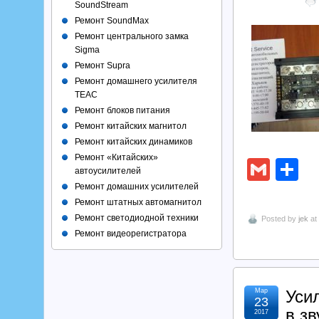
SoundStream
Ремонт SoundMax
Ремонт центрального замка
Sigma
Ремонт Supra
Ремонт домашнего усилителя
TEAC
Ремонт блоков питания
Ремонт китайских магнитол
Ремонт китайских динамиков
Ремонт «Китайских»
Gmai
О
автоусилителей
Ремонт домашних усилителей
Ремонт штатных автомагнитол
Ремонт светодиодной техники
Posted by
jek
at
Ремонт видеорегистратора
Мар
Уси
23
в зв
2017