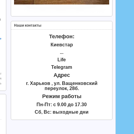
и
Наши контакты
Телефон:
»
Киевстар
...
Life
Telegram
т
Адрес
я
г. Харьков , ул. Ващенковский
ь
переулок, 28б.
Режим работы
Пн-Пт: с 9.00 до 17.30
Сб, Вс: выходные дни