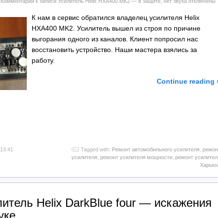
Комментарии
к записи Усилитель Helix HXA400 MK2 — в защите, нет звука
отключены
К нам в сервис обратился владелец усилителя Helix
HXA400 MK2. Усилитель вышел из строя по причине
выгорания одного из каналов. Клиент попросил нас
восстановить устройство. Наши мастера взялись за
работу.
Continue reading 
l
тправить
 13:41
Tagged with:
Ремонт автомобильного усилителя
,
ремон
усилителя
,
ремонт усилителя мощности
,
ремонт усилител
Харько
литель Helix DarkBlue four — искажения
уке