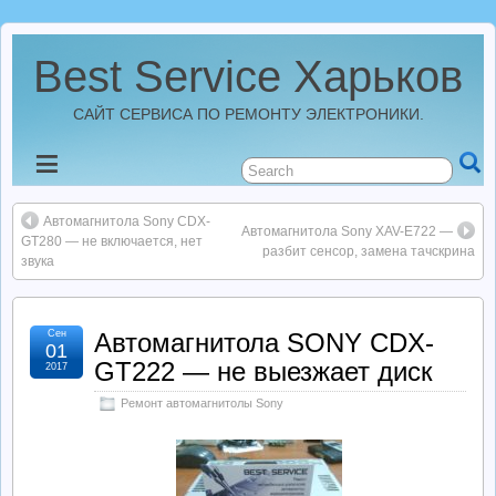
Best Service Харьков
САЙТ СЕРВИСА ПО РЕМОНТУ ЭЛЕКТРОНИКИ.
Новости
Автомагнитола Sony CDX-
Best Service Харьков
Автомагнитола Sony XAV-E722 —
GT280 — не включается, нет
разбит сенсор, замена тачскрина
звука
Ремонт Усилителей
Сен
Автомагнитола SONY CDX-
01
Ремонт Автомагнитол
GT222 — не выезжает диск
2017
Ремонт автомагнитолы Sony
Ремонт StarLine
Ремонт Видеорегистраторов