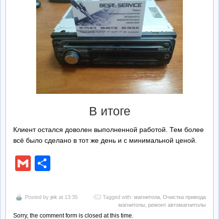
В итоге
Клиент остался доволен выполненной работой. Тем более
всё было сделано в тот же день и с минимальной ценой.
Gmail
Отправить
Posted by
jek
at 13:35
Tagged with:
магнитола
,
Очистка привода
магнитолы
,
ремонт автомагнитолы
Sorry, the comment form is closed at this time.