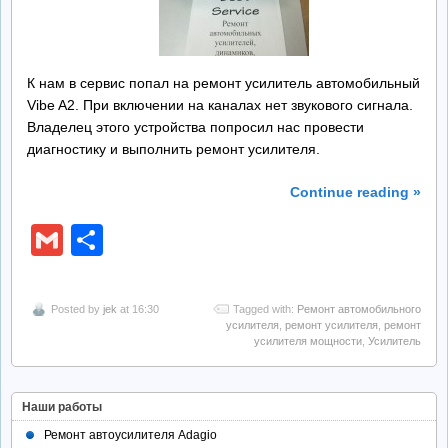
Ремонт БП
К нам в сервис попал на ремонт усилитель автомобильный
Контакты
Vibe A2. При включении на каналах нет звукового сигнала.
Владелец этого устройства попросил нас провести
Обратная Связь
диагностику и выполнить ремонт усилителя.
Continue reading »
Gmail
Отправить
Posted by
jek
at 16:30
Tagged with:
Ремонт автомобильного
усилителя
,
ремонт усилителя
,
ремонт
усилителя мощности
,
Усилитель
Наши работы
Ремонт автоусилителя Adagio