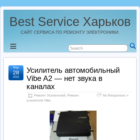
Best Service Харьков
САЙТ СЕРВИСА ПО РЕМОНТУ ЭЛЕКТРОНИКИ.
Новости
Best Service Харьков
Мар
Усилитель автомобильный
28
Vibe A2 — нет звука в
2016
Ремонт Усилителей
каналах
Ремонт Усилителей
,
Ремонт
No Responses »
Ремонт Автомагнитол
усилителя Vibe
Ремонт StarLine
Ремонт Видеорегистраторов