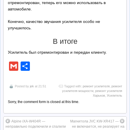
отремонтирован, теперь его можно использовать в
автомобиле.
Конечно, качество звучания усилителя особо не
улучшилось.
В итоге
Усилитель был отремонтирован и передан клиенту.
Gmail
Отправить
Posted by
jek
at 21:51
Tagged with:
ремонт усилителя
,
ремонт
усилителя мощности
,
ремонт усилителя
Харьков
,
Усилитель
Sorry, the comment form is closed at this time.
Alpine iXA-W404R —
Магнитола JVC KW-XR417 —
неправильно подключили и спалили
не включается, не реагирует на