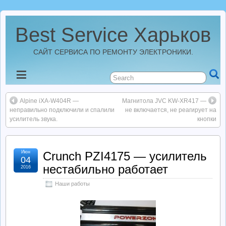
Best Service Харьков
САЙТ СЕРВИСА ПО РЕМОНТУ ЭЛЕКТРОНИКИ.
Новости
Alpine iXA-W404R —
Магнитола JVC KW-XR417 —
Best Service Харьков
неправильно подключили и спалили
не включается, не реагирует на
усилитель звука.
кнопки
Ремонт Усилителей
Июн
Crunch PZI4175 — усилитель
04
Ремонт Автомагнитол
нестабильно работает
2016
Наши работы
Ремонт StarLine
Ремонт Видеорегистраторов