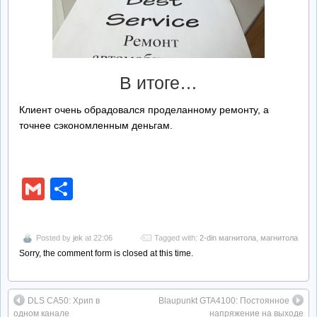
В итоге…
Клиент очень обрадовался проделанному ремонту, а
точнее сэкономленным деньгам.
Gmail
Отправить
Posted by
jek
at 22:06
Tagged with:
2-din магнитола
,
магнитола
Sorry, the comment form is closed at this time.
DLS CA50: Хрип в
Blaupunkt GTA4100: Постоянное
одном канале
напряжение на выходе