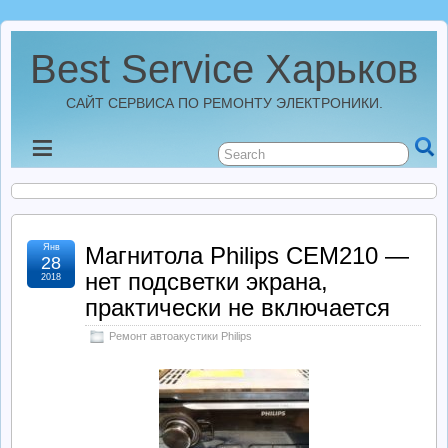
Best Service Харьков
САЙТ СЕРВИСА ПО РЕМОНТУ ЭЛЕКТРОНИКИ.
Новости
Best Service Харьков
Янв
Магнитола Philips CEM210 —
28
Ремонт Усилителей
нет подсветки экрана,
2018
практически не включается
Ремонт Автомагнитол
Ремонт автоакустики Philips
Ремонт StarLine
Ремонт Видеорегистраторов