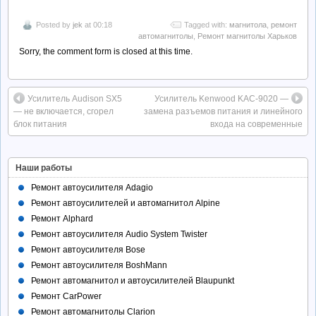
Posted by
jek
at 00:18
Tagged with:
магнитола
,
ремонт
автомагнитолы
,
Ремонт магнитолы Харьков
Sorry, the comment form is closed at this time.
Усилитель Audison SX5
Усилитель Kenwood KAC-9020 —
— не включается, сгорел
замена разъемов питания и линейного
блок питания
входа на современные
Наши работы
Ремонт автоусилителя Adagio
Ремонт автоусилителей и автомагнитол Alpine
Ремонт Alphard
Ремонт автоусилителя Audio System Twister
Ремонт автоусилителя Bose
Ремонт автоусилителя BoshMann
Ремонт автомагнитол и автоусилителей Blaupunkt
Ремонт CarPower
Ремонт автомагнитолы Clarion