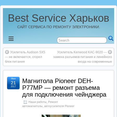
Best Service Харьков
САЙТ СЕРВИСА ПО РЕМОНТУ ЭЛЕКТРОНИКИ.
Новости
Усилитель Audison SX5
Усилитель Kenwood KAC-9020 —
Best Service Харьков
— не включается, сгорел
замена разъемов питания и линейного
блок питания
входа на современные
Ремонт Усилителей
Июн
Магнитола Pioneer DEH-
21
Ремонт Автомагнитол
P77MP — ремонт разъема
2017
для подключения чейнджера
Ремонт StarLine
Наши работы
,
Ремонт
автомагнитолы, автоусилителя Pioneer
Ремонт Видеорегистраторов