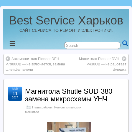
Best Service Харьков
САЙТ СЕРВИСА ПО РЕМОНТУ ЭЛЕКТРОНИКИ.
Новости
Автомагнитола Pioneer DEH-
Магнитола Pioneer DVH-
Best Service Харьков
P7900UB — не включается, замена
P430UB — не работает
шлейфа панели
флешка
Ремонт Усилителей
Май
Магнитола Shutle SUD-380
11
Ремонт Автомагнитол
замена микросхемы УНЧ
2017
Наши работы
,
Ремонт китайских
Ремонт StarLine
магнитол
Ремонт Видеорегистраторов