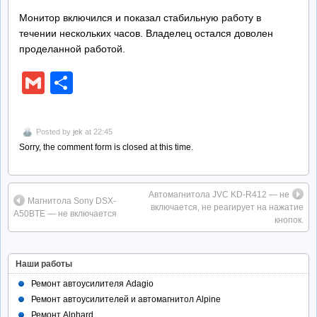
Монитор включился и показал стабильную работу в
течении нескольких часов. Владелец остался доволен
проделанной работой.
Gmail
Отправить
Posted by
jek
at 22:45
Sorry, the comment form is closed at this time.
Автомагнитола JVC KD-R412 — не
Магнитола Sony DSX-
включается, не реагирует на нажатие
A50BTE — не включается
кнопок.
Наши работы
Ремонт автоусилителя Adagio
Ремонт автоусилителей и автомагнитол Alpine
Ремонт Alphard