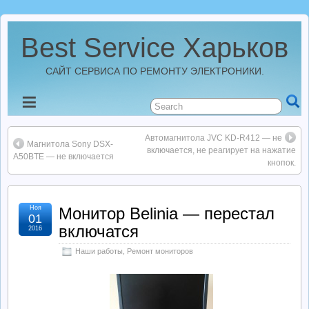
Best Service Харьков
САЙТ СЕРВИСА ПО РЕМОНТУ ЭЛЕКТРОНИКИ.
Новости
Автомагнитола JVC KD-R412 — не
Best Service Харьков
Магнитола Sony DSX-
включается, не реагирует на нажатие
A50BTE — не включается
кнопок.
Ремонт Усилителей
Ноя
Монитор Belinia — перестал
01
Ремонт Автомагнитол
включатся
2016
Наши работы
,
Ремонт мониторов
Ремонт StarLine
Ремонт Видеорегистраторов