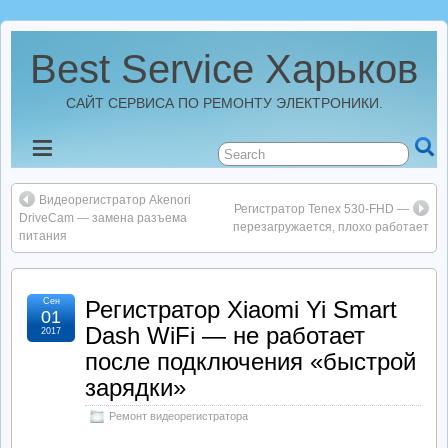
Best Service Харьков
САЙТ СЕРВИСА ПО РЕМОНТУ ЭЛЕКТРОНИКИ.
Новости
Видеорегистратор Akenori
Best Service Харьков
Регистратор Tenex 530-FHD —
DriveCam — замена разъема
перезагружается, плохо работает
питания
Ремонт Усилителей
Сен
Регистратор Xiaomi Yi Smart
01
Ремонт Автомагнитол
Dash WiFi — не работает
2017
после подключения «быстрой
Ремонт StarLine
зарядки»
Ремонт видеорегистратора
Ремонт Видеорегистраторов