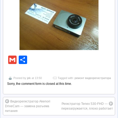
Gmail
Отправить
Posted by
jek
at 13:50
Tagged with:
ремонт видеорегистратора
Sorry, the comment form is closed at this time.
Видеорегистратор Akenori
Регистратор Tenex 530-FHD —
DriveCam — замена разъема
перезагружается, плохо работает
питания