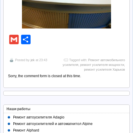
Gmail
Отправить
Posted by
jek
at 23:43
Tagged with:
Ремонт автомобильного
усилителя
,
ремонт усилителя мощности
,
ремонт усилителя Харьков
Sorry, the comment form is closed at this time.
Наши работы
Ремонт автоусилителя Adagio
Ремонт автоусилителей и автомагнитол Alpine
Ремонт Alphard