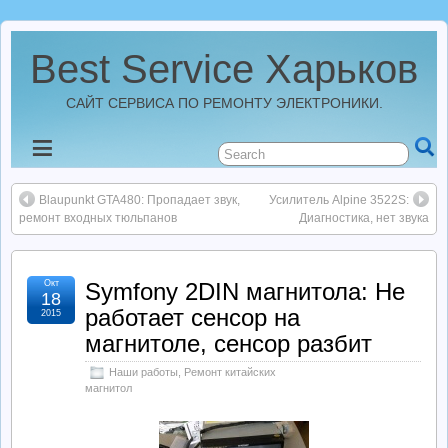
Best Service Харьков
САЙТ СЕРВИСА ПО РЕМОНТУ ЭЛЕКТРОНИКИ.
Новости
Blaupunkt GTA480: Пропадает звук,
Усилитель Alpine 3522S:
Best Service Харьков
ремонт входных тюльпанов
Диагностика, нет звука
Ремонт Усилителей
Окт
Symfony 2DIN магнитола: Не
18
работает сенсор на
2015
Ремонт Автомагнитол
магнитоле, сенсор разбит
Ремонт StarLine
Наши работы
,
Ремонт китайских
магнитол
Ремонт Видеорегистраторов