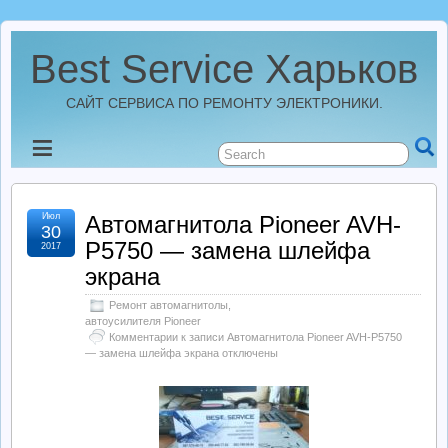
Best Service Харьков
САЙТ СЕРВИСА ПО РЕМОНТУ ЭЛЕКТРОНИКИ.
Новости
Best Service Харьков
Июл
Автомагнитола Pioneer AVH-
30
P5750 — замена шлейфа
2017
Ремонт Усилителей
экрана
Ремонт автомагнитолы,
Ремонт Автомагнитол
автоусилителя Pioneer
Комментарии
к записи Автомагнитола Pioneer AVH-P5750
— замена шлейфа экрана
отключены
Ремонт StarLine
Ремонт Видеорегистраторов