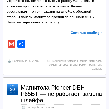
устройства жаловался на плохую работу магнитолы, в
итоге она просто перестала включатся. Клиент
рассказывал, что при нажатии на шлейф с обратной
стороны панели магнитола проявляла признаки жизни.
Наши мастера взялись за работу.
Continue reading »
Gmail
Отправить
Posted by
jek
at 20:16
Tagged with:
замена шлейфа
,
магнитола
,
ремонт автомагнитолы
,
Ремонт магнитолы
Харьков
Фев
Магнитола Pioneer DEH-
20
P85BT — не работает, замена
2017
шлейфа
Наши работы
,
Ремонт