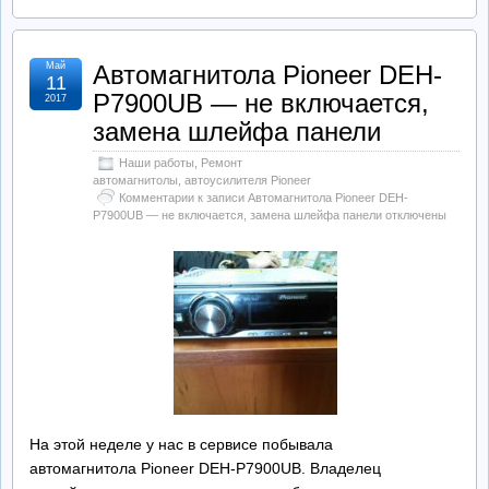
Май
Автомагнитола Pioneer DEH-
11
P7900UB — не включается,
2017
замена шлейфа панели
Наши работы
,
Ремонт
автомагнитолы, автоусилителя Pioneer
Комментарии
к записи Автомагнитола Pioneer DEH-
P7900UB — не включается, замена шлейфа панели
отключены
На этой неделе у нас в сервисе побывала
автомагнитола Pioneer DEH-P7900UB. Владелец