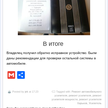
В итоге
Владелец получил обратно исправное устройство. Были
даны рекомендации для проверки остальной системы в
автомобиле.
Gmail
Отправить
Posted by
jek
at 17:23
Tagged with:
Ремонт автомобильного
усилителя
,
ремонт усилителя
,
ремонт
усилителя мощности
,
ремонт усилителя
Харьков
,
Усилитель