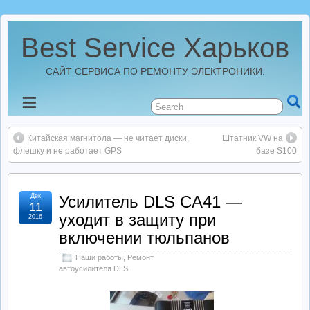
Best Service Харьков
САЙТ СЕРВИСА ПО РЕМОНТУ ЭЛЕКТРОНИКИ.
Новости
Китайская магнитола — не читает диски,
Штатник VW на
Best Service Харьков
флешку и не работает GPS
базе S100
Ремонт Усилителей
Дек
Усилитель DLS CA41 —
11
уходит в защиту при
2016
Ремонт Автомагнитол
включении тюльпанов
Ремонт StarLine
Наши работы
,
Ремонт
автоусилителя DLS
Ремонт Видеорегистраторов