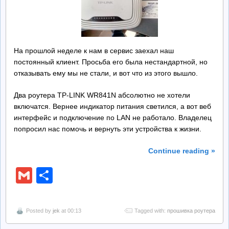
Ремонт БП
Контакты
На прошлой неделе к нам в сервис заехал наш
постоянный клиент. Просьба его была нестандартной, но
Обратная Связь
отказывать ему мы не стали, и вот что из этого вышло.
Два роутера TP-LINK WR841N абсолютно не хотели
включатся. Вернее индикатор питания светился, а вот веб
интерфейс и подключение по LAN не работало. Владелец
попросил нас помочь и вернуть эти устройства к жизни.
Continue reading »
Gmail
Отправить
Posted by
jek
at 00:13
Tagged with:
прошивка роутера