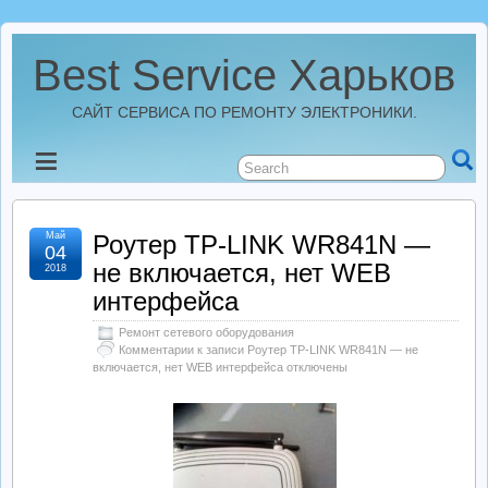
Best Service Харьков
САЙТ СЕРВИСА ПО РЕМОНТУ ЭЛЕКТРОНИКИ.
Новости
Best Service Харьков
Май
Роутер TP-LINK WR841N —
04
не включается, нет WEB
2018
Ремонт Усилителей
интерфейса
Ремонт сетевого оборудования
Ремонт Автомагнитол
Комментарии
к записи Роутер TP-LINK WR841N — не
включается, нет WEB интерфейса
отключены
Ремонт StarLine
Ремонт Видеорегистраторов