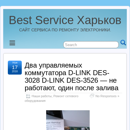
Best Service Харьков
САЙТ СЕРВИСА ПО РЕМОНТУ ЭЛЕКТРОНИКИ.
Новости
Best Service Харьков
Ноя
Два управляемых
17
коммутатора D-LINK DES-
2016
Ремонт Усилителей
3028 D-LINK DES-3526 — не
работают, один после залива
Ремонт Автомагнитол
Наши работы
,
Ремонт сетевого
No Responses »
оборудования
Ремонт StarLine
Ремонт Видеорегистраторов