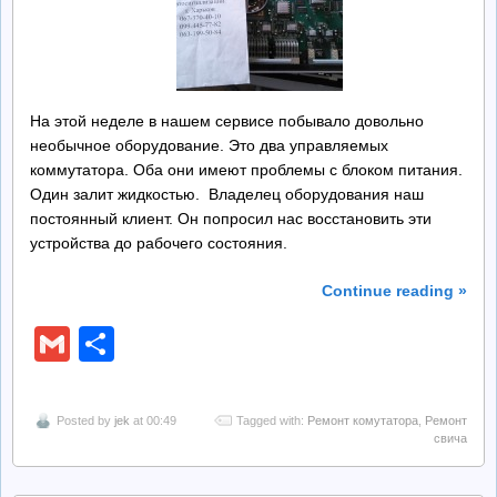
Ремонт БП
Контакты
На этой неделе в нашем сервисе побывало довольно
необычное оборудование. Это два управляемых
Обратная Связь
коммутатора. Оба они имеют проблемы с блоком питания.
Один залит жидкостью. Владелец оборудования наш
постоянный клиент. Он попросил нас восстановить эти
устройства до рабочего состояния.
Continue reading »
Gmail
Отправить
Posted by
jek
at 00:49
Tagged with:
Ремонт комутатора
,
Ремонт
свича