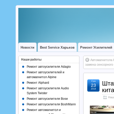
Новости
Best Service Харьков
Ремонт Усилителей
Наши работы
Автомагнитола 
замена сенсорного
Ремонт автоусилителя Adagio
Ремонт автоусилителей и
автомагнитол Alpine
Сен
Шта
Ремонт Alphard
23
Ремонт автоусилителя Audio
кит
2018
System Twister
Наш
Ремонт автоусилителя Bose
Ремонт автоусилителя BoshMann
Ремонт автомагнитол и