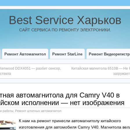
Best Service Харьков
САЙТ СЕРВИСА ПО РЕМОНТУ ЭЛЕКТРОНИКИ.
Ремонт Автомагнитол
Ремонт StarLine
Ремонт Видеорегистр
Kenwood DDX4051 — разбит сенсор,
Китайская магнитола 6510B — Не
 стекла
загружае
тная автомагнитола для Camry V40 в
айском исполнении — нет изображения
и работы
,
Ремонт штатных автомагнитол
К нам на ремонт принесли автомагнитолу китайского
изготовления для автомобиля Camry V40. Магнитола вел