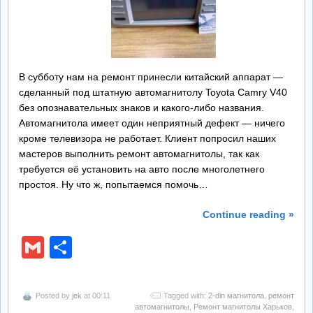
В субботу нам на ремонт принесли китайский аппарат —
сделанный под штатную автомагнитолу Toyota Camry V40
без опознавательных знаков и какого-либо названия.
Автомагнитола имеет один неприятный дефект — ничего
кроме телевизора не работает. Клиент попросил наших
мастеров выполнить ремонт автомагнитолы, так как
требуется её установить на авто после многолетнего
простоя. Ну что ж, попытаемся помочь…
Continue reading »
Gmail
Отправить
Posted by
jek
at 00:11
Tagged with:
2-din магнитола
,
ремонт
автомагнитолы
,
Ремонт магнитолы Харьков
,