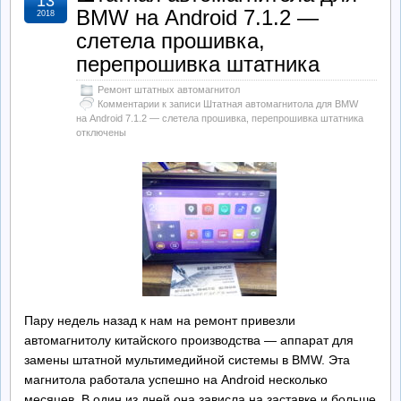
13
BMW на Android 7.1.2 —
2018
слетела прошивка,
перепрошивка штатника
Ремонт штатных автомагнитол
Комментарии
к записи Штатная автомагнитола для BMW
на Android 7.1.2 — слетела прошивка, перепрошивка штатника
отключены
Пару недель назад к нам на ремонт привезли
автомагнитолу китайского производства — аппарат для
замены штатной мультимедийной системы в BMW. Эта
магнитола работала успешно на Android несколько
месяцев. В один из дней она зависла на заставке и больше