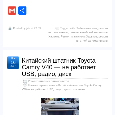
Gmail
Отправить
Posted by
jek
at 22:59
Tagged with:
2-din магнитола
,
ремонт
автомагнитолы
,
ремонт китайской магнитолы
Харьков
,
Ремонт магнитолы Харьков
,
ремонт
штатной автомагнитолы
Ноя
Китайский штатник Toyota
16
Camry V40 — не работает
2017
USB, радио, диск
Ремонт штатных автомагнитол
Комментарии
к записи Китайский штатник Toyota Camry
V40 — не работает USB, радио, диск
отключены