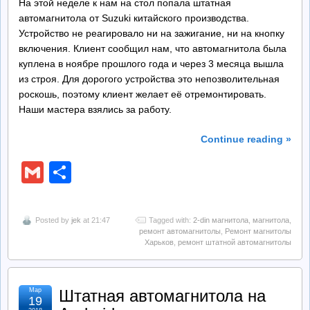
На этой неделе к нам на стол попала штатная
автомагнитола от Suzuki китайского производства.
Устройство не реагировало ни на зажигание, ни на кнопку
включения. Клиент сообщил нам, что автомагнитола была
куплена в ноябре прошлого года и через 3 месяца вышла
из строя. Для дорогого устройства это непозволительная
роскошь, поэтому клиент желает её отремонтировать.
Наши мастера взялись за работу.
Continue reading »
Gmail
Отправить
Posted by
jek
at 21:47
Tagged with:
2-din магнитола
,
магнитола
,
ремонт автомагнитолы
,
Ремонт магнитолы
Харьков
,
ремонт штатной автомагнитолы
Мар
Штатная автомагнитола на
19