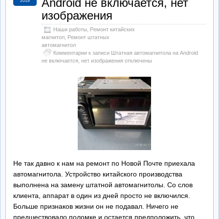
Android не включается, нет
2018
изображения
Наши работы
,
Ремонт китайских
магнитол
,
Ремонт штатных
автомагнитол
Комментарии
к записи Штатная автомагнитола на Android
не включается, нет изображения
отключены
Не так давно к нам на ремонт по Новой Почте приехала
автомагнитола. Устройство китайского производства
выполнена на замену штатной автомагнитолы. Со слов
клиента, аппарат в один из дней просто не включился.
Больше признаков жизни он не подавал. Ничего не
предшествовало поломке и остается предположить, что