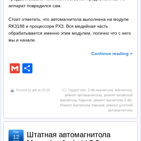
аппарат повредился сам.
Стоит отметить, что автомагнитола выполнена на модуле
RK3188 и процессоре PX3. Вся медийная часть
обрабатывается именно этим модулем, логично что с него
мы и начали.
Continue reading »
Gmail
Отправить
Posted by
jek
at 20:19
Tagged with:
2-din магнитола
,
магнитола
,
ремонт автомагнитолы
,
ремонт китайской
магнитолы Харьков
,
ремонт магнитолы 2 din
,
Ремонт магнитолы Харьков
,
ремонт штатной
автомагнитолы
Мар
Штатная автомагнитола
12