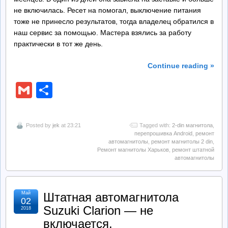
не включилась. Ресет на помогал, выключение питания
тоже не принесло результатов, тогда владелец обратился в
наш сервис за помощью. Мастера взялись за работу
практически в тот же день.
Continue reading »
Gmail
Отправить
Posted by
jek
at 23:21
Tagged with:
2-din магнитола
,
перепрошивка Android
,
ремонт
автомагнитолы
,
ремонт магнитолы 2 din
,
Ремонт магнитолы Харьков
,
ремонт штатной
автомагнитолы
Май
Штатная автомагнитола
02
Suzuki Clarion — не
2018
включается.