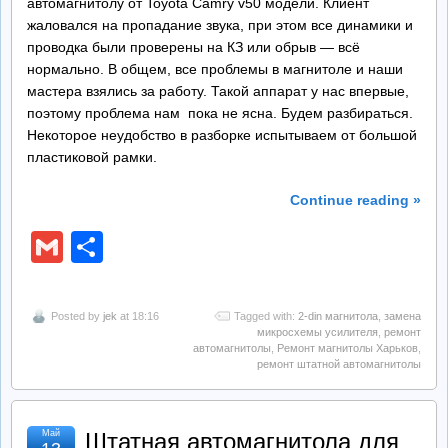
автомагнитолу от Toyota Camry v50 модели. Клиент
жаловался на пропадание звука, при этом все динамики и
проводка были проверены на КЗ или обрыв — всё
нормально. В общем, все проблемы в магнитоле и наши
мастера взялись за работу. Такой аппарат у нас впервые,
поэтому проблема нам пока не ясна. Будем разбираться.
Некоторое неудобство в разборке испытываем от большой
пластиковой рамки.
Continue reading »
Gmail
Отправить
Posted by
jek
at 18:16
Tagged with:
2-din магнитола
,
замена
микросхемы усилителя
,
ремонт
автомагнитолы
,
Ремонт магнитолы Харьков
,
ремонт штатной автомагнитолы
Май
Штатная автомагнитола для