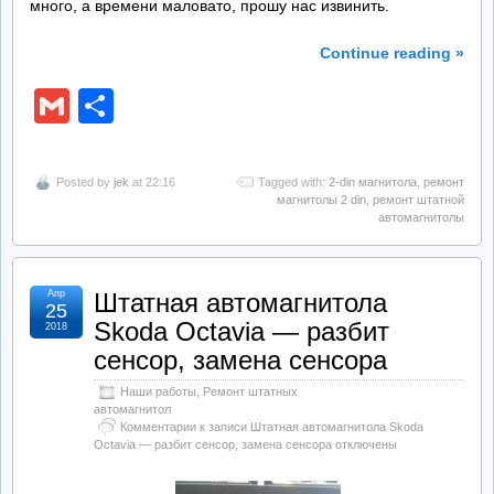
много, а времени маловато, прошу нас извинить.
Continue reading »
Gmail
Отправить
Posted by
jek
at 22:16
Tagged with:
2-din магнитола
,
ремонт
магнитолы 2 din
,
ремонт штатной
автомагнитолы
Апр
Штатная автомагнитола
25
Skoda Octavia — разбит
2018
сенсор, замена сенсора
Наши работы
,
Ремонт штатных
автомагнитол
Комментарии
к записи Штатная автомагнитола Skoda
Octavia — разбит сенсор, замена сенсора
отключены