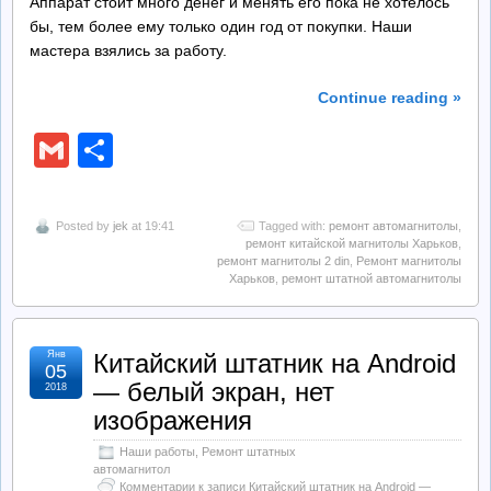
Аппарат стоит много денег и менять его пока не хотелось
бы, тем более ему только один год от покупки. Наши
мастера взялись за работу.
Continue reading »
Gmail
Отправить
Posted by
jek
at 19:41
Tagged with:
ремонт автомагнитолы
,
ремонт китайской магнитолы Харьков
,
ремонт магнитолы 2 din
,
Ремонт магнитолы
Харьков
,
ремонт штатной автомагнитолы
Янв
Китайский штатник на Android
05
— белый экран, нет
2018
изображения
Наши работы
,
Ремонт штатных
автомагнитол
Комментарии
к записи Китайский штатник на Android —