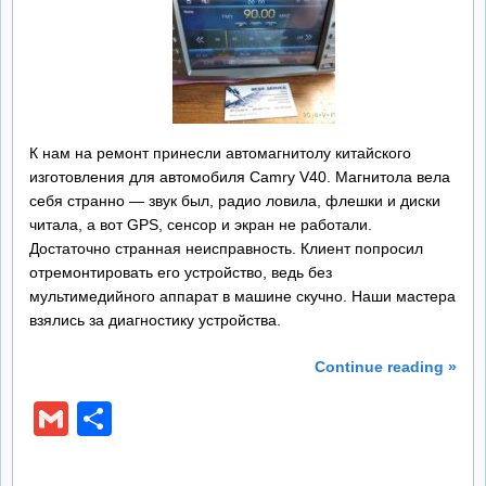
Ремонт БП
Контакты
Обратная Связь
К нам на ремонт принесли автомагнитолу китайского
изготовления для автомобиля Camry V40. Магнитола вела
себя странно — звук был, радио ловила, флешки и диски
читала, а вот GPS, сенсор и экран не работали.
Достаточно странная неисправность. Клиент попросил
отремонтировать его устройство, ведь без
мультимедийного аппарат в машине скучно. Наши мастера
взялись за диагностику устройства.
Continue reading »
Gmail
Отправить