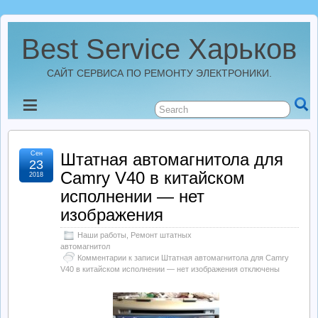
Best Service Харьков
САЙТ СЕРВИСА ПО РЕМОНТУ ЭЛЕКТРОНИКИ.
Новости
Best Service Харьков
Сен
Штатная автомагнитола для
23
Camry V40 в китайском
2018
Ремонт Усилителей
исполнении — нет
изображения
Ремонт Автомагнитол
Наши работы
,
Ремонт штатных
автомагнитол
Комментарии
к записи Штатная автомагнитола для Camry
Ремонт StarLine
V40 в китайском исполнении — нет изображения
отключены
Ремонт Видеорегистраторов