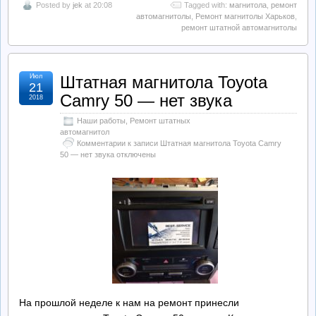
Posted by
jek
at 20:08
Tagged with:
магнитола
,
ремонт
автомагнитолы
,
Ремонт магнитолы Харьков
,
ремонт штатной автомагнитолы
Июл
Штатная магнитола Toyota
21
Camry 50 — нет звука
2018
Наши работы
,
Ремонт штатных
автомагнитол
Комментарии
к записи Штатная магнитола Toyota Camry
50 — нет звука
отключены
На прошлой неделе к нам на ремонт принесли