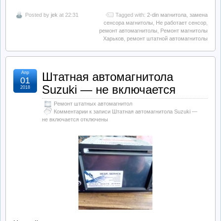
Posted by
jek
at 22:31
Tagged with:
2-din магнитола
,
замена
сенсора магнитолы
,
Не работает сенсор
,
ремонт автомагнитолы
,
Ремонт магнитолы
Харьков
,
ремонт штатной автомагнитолы
Апр
Штатная автомагнитола
01
Suzuki — не включается
2018
Ремонт штатных автомагнитол
Комментарии
к записи Штатная автомагнитола Suzuki —
не включается
отключены