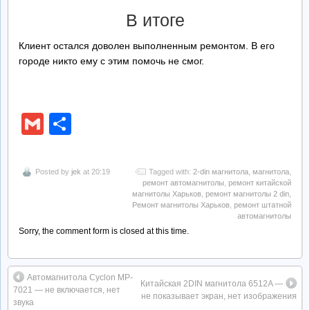
В итоге
Клиент остался доволен выполненным ремонтом. В его
городе никто ему с этим помочь не смог.
Gmail
Отправить
Posted by
jek
at 20:19
Tagged with:
2-din магнитола
,
магнитола
,
ремонт автомагнитолы
,
ремонт китайской
магнитолы Харьков
,
ремонт магнитолы 2 din
,
Ремонт магнитолы Харьков
,
ремонт штатной
автомагнитолы
Sorry, the comment form is closed at this time.
Автомагнитола Cyclon MP-
Китайская 2DIN магнитола 6512A —
7021 — не включается, нет
не показывает экран, нет изображения
звука