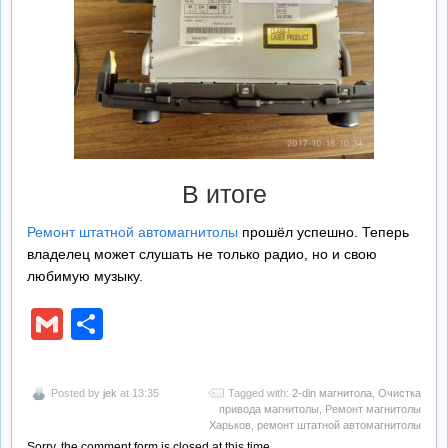
В итоге
Ремонт штатной автомагнитолы
прошёл успешно. Теперь
владелец может слушать не только радио, но и свою
любимую музыку.
Gmail
Отправить
Posted by
jek
at 13:35
Tagged with:
2-din магнитола
,
Очистка
привода магнитолы
,
Ремонт магнитолы
Харьков
,
ремонт штатной автомагнитолы
Sorry, the comment form is closed at this time.