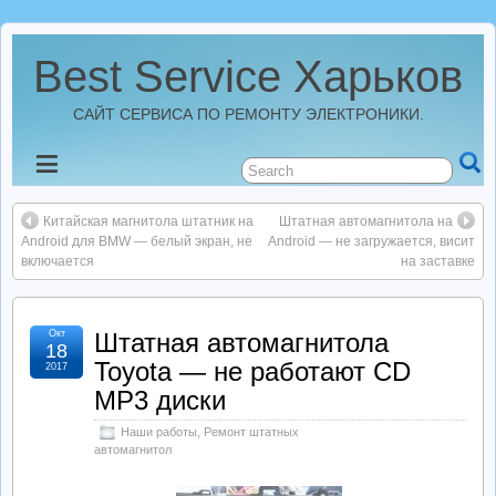
Best Service Харьков
САЙТ СЕРВИСА ПО РЕМОНТУ ЭЛЕКТРОНИКИ.
Новости
Китайская магнитола штатник на
Штатная автомагнитола на
Best Service Харьков
Android для BMW — белый экран, не
Android — не загружается, висит
включается
на заставке
Ремонт Усилителей
Окт
Штатная автомагнитола
18
Ремонт Автомагнитол
Toyota — не работают CD
2017
MP3 диски
Ремонт StarLine
Наши работы
,
Ремонт штатных
автомагнитол
Ремонт Видеорегистраторов