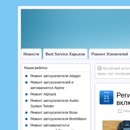
Новости
Best Service Харьков
Ремонт Усилителей
Наши работы
Китайский штат
экран, нет изображ
Ремонт автоусилителя Adagio
Ремонт автоусилителей и
автомагнитол Alpine
Янв
Рег
Ремонт Alphard
21
Ремонт автоусилителя Audio
вкл
2018
System Twister
Наш
Ремонт автоусилителя Bose
Ремонт автоусилителя BoshMann
Ремонт автомагнитол и