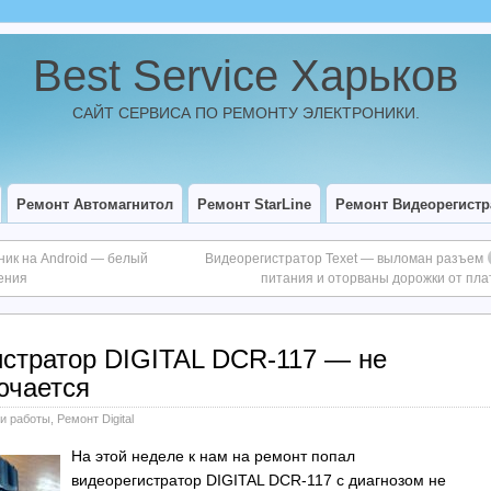
Best Service Харьков
САЙТ СЕРВИСА ПО РЕМОНТУ ЭЛЕКТРОНИКИ.
Ремонт Автомагнитол
Ремонт StarLine
Ремонт Видеорегистр
ник на Android — белый
Видеорегистратор Texet — выломан разъем
ения
питания и оторваны дорожки от пл
истратор DIGITAL DCR-117 — не
ючается
и работы
,
Ремонт Digital
На этой неделе к нам на ремонт попал
видеорегистратор DIGITAL DCR-117 с диагнозом не