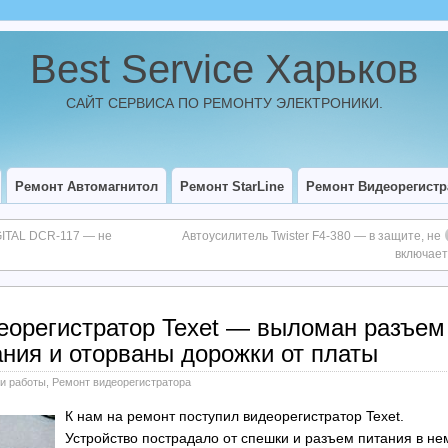
Best Service Харьков
САЙТ СЕРВИСА ПО РЕМОНТУ ЭЛЕКТРОНИКИ.
Ремонт Автомагнитол
Ремонт StarLine
Ремонт Видеорегистр
GITAL DCR-117 — не
Автоусилитель Twister F4-380 — в защите, не
включает
еорегистратор Texet — выломан разъем
ания и оторваны дорожки от платы
и работы
,
Ремонт видеорегистратора
К нам на ремонт поступил видеорегистратор Texet.
Устройство пострадало от спешки и разъем питания в не