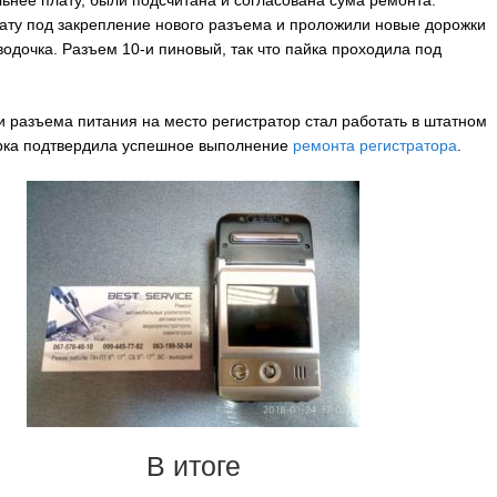
ьнее плату, были подсчитана и согласована сума ремонта.
ату под закрепление нового разъема и проложили новые дорожки
водочка. Разъем 10-и пиновый, так что пайка проходила под
и разъема питания на место регистратор стал работать в штатном
рка подтвердила успешное выполнение
ремонта регистратора
.
В итоге