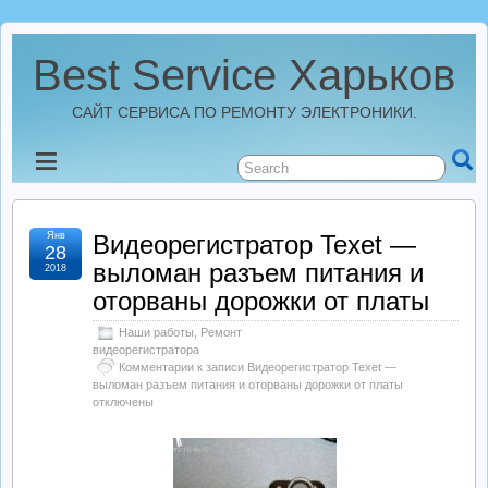
Best Service Харьков
САЙТ СЕРВИСА ПО РЕМОНТУ ЭЛЕКТРОНИКИ.
Новости
Best Service Харьков
Янв
Видеорегистратор Texet —
28
выломан разъем питания и
2018
Ремонт Усилителей
оторваны дорожки от платы
Наши работы
,
Ремонт
Ремонт Автомагнитол
видеорегистратора
Комментарии
к записи Видеорегистратор Texet —
выломан разъем питания и оторваны дорожки от платы
отключены
Ремонт StarLine
Ремонт Видеорегистраторов