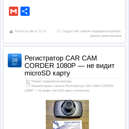
Gmail
Отправить
Posted by
jek
at 23:14
Tagged with:
ремонт видеорегистратора
,
ремонт регистратора
Ноя
Регистратор CAR CAM
28
CORDER 1080P — не видит
2017
microSD карту
Ремонт видеорегистратора
Комментарии
к записи Регистратор CAR CAM CORDER
1080P — не видит microSD карту
отключены